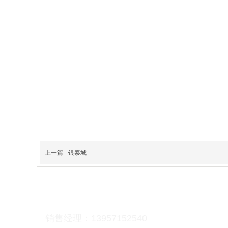
上一篇
银泰城
联系我们：
Contact us
销售经理：
13957152540